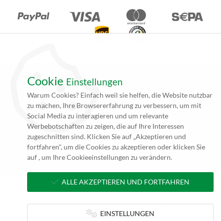
Cookie
Einstellungen
*Alle Angebote auf unseren Seiten gelten ausschließlich für
Warum Cookies? Einfach weil sie helfen, die Website nutzbar
Gewerbetreibende. Alle Preisangaben auf unseren Seiten verstehen
zu machen, Ihre Browsererfahrung zu verbessern, um mit
sich daher (rein netto, zzgl. 19% MwSt.) und Versandkosten. Falls
Social Media zu interagieren und um relevante
nicht angegeben beträgt die Lieferzeit innerhalb Deutschlands ca. 4
Werbebotschaften zu zeigen, die auf Ihre Interessen
bis 5 Werktage (5 bis 10 Werktage per Spedition) nach
zugeschnitten sind. Klicken Sie auf „Akzeptieren und
Zahlungseingang und Erhalt der druckfertigen Daten.
fortfahren", um die Cookies zu akzeptieren oder klicken Sie
**zzgl. Versandkosten
auf , um Ihre Cookieeinstellungen zu verändern.
ALLE AKZEPTIEREN UND FORTFAHREN
© 2026 NBD 24 GmbH
Alle Rechte vorbehalten.
EINSTELLUNGEN