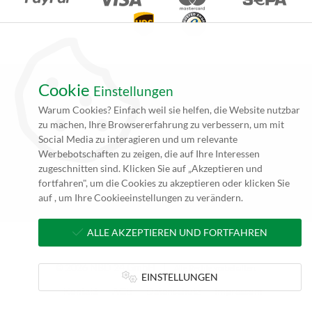
Cookie
Einstellungen
*Alle Angebote auf unseren Seiten gelten ausschließlich für
Warum Cookies? Einfach weil sie helfen, die Website nutzbar
Gewerbetreibende. Alle Preisangaben auf unseren Seiten verstehen
zu machen, Ihre Browsererfahrung zu verbessern, um mit
sich daher (rein netto, zzgl. 19% MwSt.) und Versandkosten. Falls
Social Media zu interagieren und um relevante
nicht angegeben beträgt die Lieferzeit innerhalb Deutschlands ca. 4
Werbebotschaften zu zeigen, die auf Ihre Interessen
bis 5 Werktage (5 bis 10 Werktage per Spedition) nach
zugeschnitten sind. Klicken Sie auf „Akzeptieren und
Zahlungseingang und Erhalt der druckfertigen Daten.
fortfahren", um die Cookies zu akzeptieren oder klicken Sie
**zzgl. Versandkosten
auf , um Ihre Cookieeinstellungen zu verändern.
ALLE AKZEPTIEREN UND FORTFAHREN
© 2026 NBD 24 GmbH
Alle Rechte vorbehalten.
EINSTELLUNGEN
Kontakt
AGB
Datenschutz
Impressum