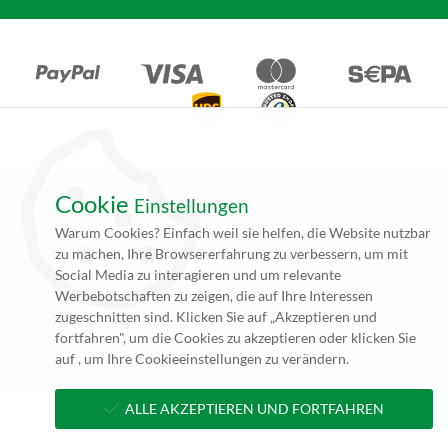
Cookie
Einstellungen
*Alle Angebote auf unseren Seiten gelten ausschließlich für
Warum Cookies? Einfach weil sie helfen, die Website nutzbar
Gewerbetreibende. Alle Preisangaben auf unseren Seiten verstehen
zu machen, Ihre Browsererfahrung zu verbessern, um mit
sich daher (rein netto, zzgl. 19% MwSt.) und Versandkosten. Falls
Social Media zu interagieren und um relevante
nicht angegeben beträgt die Lieferzeit innerhalb Deutschlands ca. 4
Werbebotschaften zu zeigen, die auf Ihre Interessen
bis 5 Werktage (5 bis 10 Werktage per Spedition) nach
zugeschnitten sind. Klicken Sie auf „Akzeptieren und
Zahlungseingang und Erhalt der druckfertigen Daten.
fortfahren", um die Cookies zu akzeptieren oder klicken Sie
**zzgl. Versandkosten
auf , um Ihre Cookieeinstellungen zu verändern.
ALLE AKZEPTIEREN UND FORTFAHREN