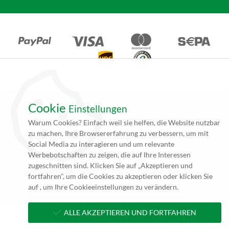
Cookie
Einstellungen
*Alle Angebote auf unseren Seiten gelten ausschließlich für
Warum Cookies? Einfach weil sie helfen, die Website nutzbar
Gewerbetreibende. Alle Preisangaben auf unseren Seiten verstehen
zu machen, Ihre Browsererfahrung zu verbessern, um mit
sich daher (rein netto, zzgl. 19% MwSt.) und Versandkosten. Falls
Social Media zu interagieren und um relevante
nicht angegeben beträgt die Lieferzeit innerhalb Deutschlands ca. 4
Werbebotschaften zu zeigen, die auf Ihre Interessen
bis 5 Werktage (5 bis 10 Werktage per Spedition) nach
zugeschnitten sind. Klicken Sie auf „Akzeptieren und
Zahlungseingang und Erhalt der druckfertigen Daten.
fortfahren", um die Cookies zu akzeptieren oder klicken Sie
**zzgl. Versandkosten
auf , um Ihre Cookieeinstellungen zu verändern.
ALLE AKZEPTIEREN UND FORTFAHREN