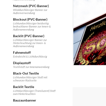
Netzmesh (PVC-Banner)
Winddurchlässiger Banner zur
Außenverwendung
Blockout (PVC-Banner)
Lichtundurchlässiger beidseitig
bedruckbarer Banner zur Innen-&
Außenanwendung
Backlit (PVC-Banner)
Lichtdurchlässiger Banner zur
Hinterleuchtung zur Innen- &
Außenanwendung
Fahnenstoff
Extraleicht & Lichtdurchlässig
Displaystoff
Textilstoff zur Innenanwendung
Black-Out Textile
Lichtundurchlässiger Stoff mit
schwarzer Rückseite
Backlit Textile
Lichtdurchlässiger (Transluzent) Stoff
zum Hinterleuchten
Bauzaunbanner