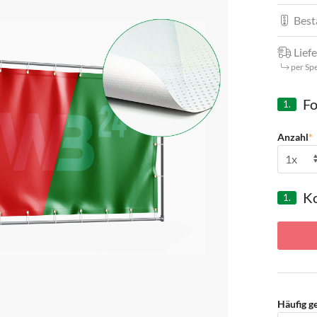
Best
Liefe
per Sp
Fo
1.
Anzahl
*
Ko
1.
Häufig g