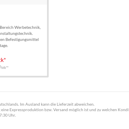
 Bereich Werbetechnik,
nstaltungstechnik.
ten Befestigungsmittel
tage.
tk*
0
/stk**
utschlands. Im Ausland kann die Lieferzeit abweichen.
g eine Expressproduktion bzw. Versand möglich ist und zu welchen Kondit
17:30 Uhr.