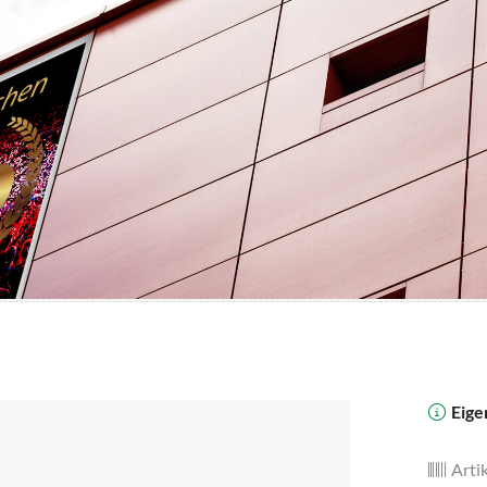
Eige
Artik