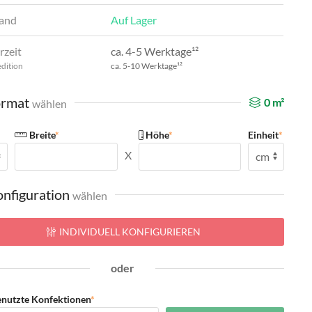
and
Auf Lager
rzeit
ca. 4-5 Werktage¹²
edition
ca. 5-10 Werktage¹²
rmat
0
m²
wählen
Breite
*
Höhe
*
Einheit
*
X
nfiguration
wählen
INDIVIDUELL KONFIGURIEREN
oder
enutzte Konfektionen
*