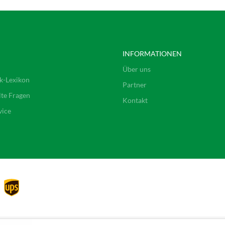
INFORMATIONEN
Über uns
k-Lexikon
Partner
lte Fragen
Kontakt
vice