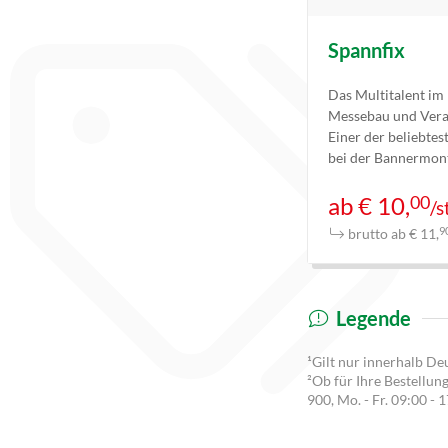
Spannfix
Das Multitalent im
Messebau und Vera
Einer der beliebtes
bei der Bannermon
00
ab € 10,
/s
brutto ab € 11,
9
Legende
¹Gilt nur innerhalb De
²Ob für Ihre Bestellun
900
, Mo. - Fr. 09:00 - 