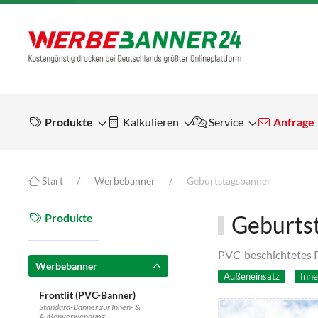
Produkte
Kalkulieren
Service
Anfrage
Start
Werbebanner
Geburtstagsbanner
Produkte
Geburts
PVC-beschichtetes P
Werbebanner
Außeneinsatz
Inne
Frontlit (PVC-Banner)
Standard-Banner zur Innen- &
Außenverwendung