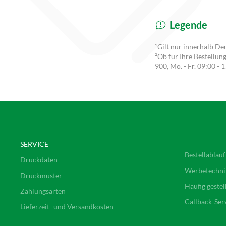
Legende
¹Gilt nur innerhalb De
²Ob für Ihre Bestellun
900
, Mo. - Fr. 09:00 - 
SERVICE
Bestellablauf
Druckdaten
Werbetechni
Druckmuster
Häufig gestel
Zahlungsarten
Callback-Ser
Lieferzeit- und Versandkosten