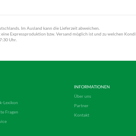
utschlands. Im Ausland kann die Lieferzeit abweichen.
g eine Expressproduktion bzw. Versand möglich ist und zu welchen Kondit
17:30 Uhr.
INFORMATIONEN
Über uns
k-Lexikon
Partner
lte Fragen
Kontakt
vice