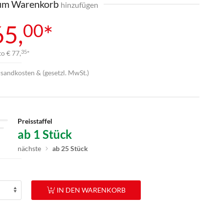
m Warenkorb
hinzufügen
00
65,
*
o € 77,
*
35
rsandkosten & (gesetzl. MwSt.)
Preisstaffel
ab 1 Stück
nächste
ab 25 Stück
IN DEN WARENKORB