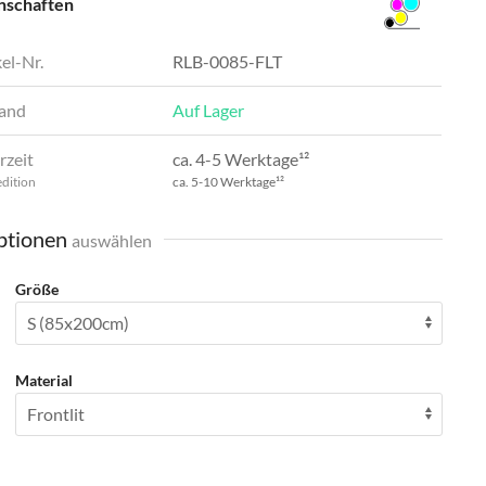
nschaften
el-Nr.
RLB-0085-FLT
and
Auf Lager
rzeit
ca. 4-5 Werktage¹²
edition
ca. 5-10 Werktage¹²
tionen
auswählen
Größe
Material