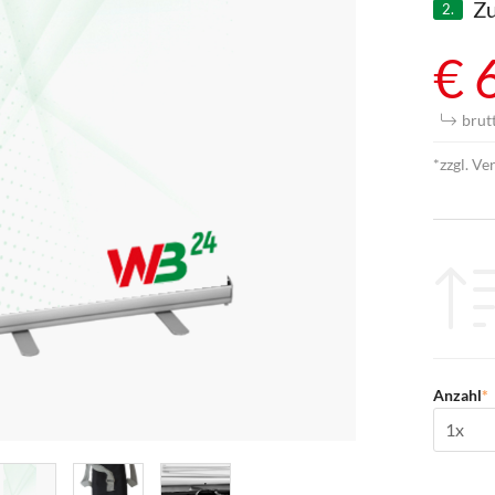
Zu
2.
€ 
brutt
*zzgl. Ve
Anzahl
*