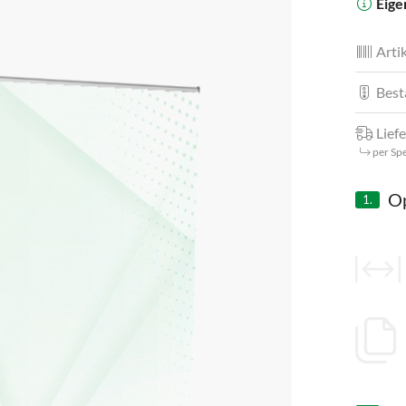
Eige
Artik
Best
Liefe
per Sp
Op
1.