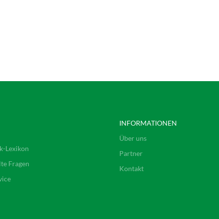
INFORMATIONEN
Über uns
k-Lexikon
Partner
lte Fragen
Kontakt
vice