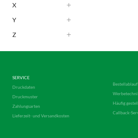
X
Y
Z
SERVICE
Bestellablauf
Druckdaten
Werbetechni
Druckmuster
Häufig gestel
Zahlungsarten
Callback-Ser
Lieferzeit- und Versandkosten