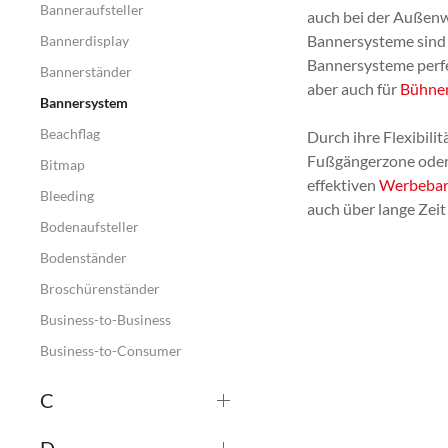
Banneraufsteller
auch bei der Außenw
Bannersysteme sind ü
Bannerdisplay
Bannersysteme perfe
Bannerständer
aber auch für
Bühne
Bannersystem
Beachflag
Durch ihre Flexibili
Fußgängerzone oder 
Bitmap
effektiven
Werbeba
Bleeding
auch über lange Zeit
Bodenaufsteller
Bodenständer
Broschürenständer
Business-to-Business
Business-to-Consumer
C