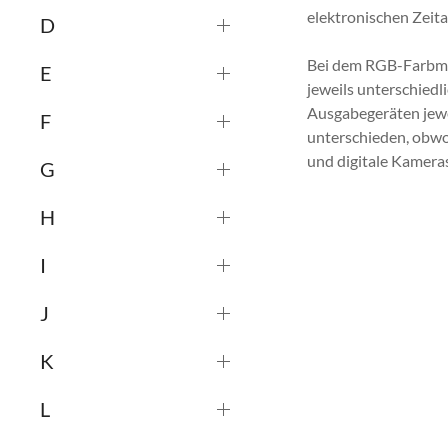
elektronischen Zeit
D
Bei dem RGB-Farbmod
E
jeweils unterschiedl
Ausgabegeräten jewe
F
unterschieden, obwo
und digitale Kameras
G
H
I
J
K
L