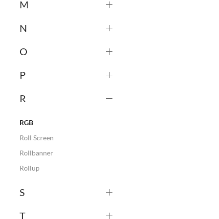
M
N
O
P
R
RGB
Roll Screen
Rollbanner
Rollup
S
T