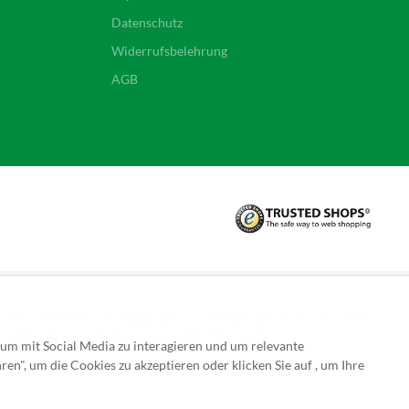
Datenschutz
Widerrufsbelehrung
AGB
sich daher (rein netto, zzgl. 19% MwSt.) und Versandkosten. Falls
hlungseingang und Erhalt der druckfertigen Daten.
 um mit Social Media zu interagieren und um relevante
ren", um die Cookies zu akzeptieren oder klicken Sie auf , um Ihre