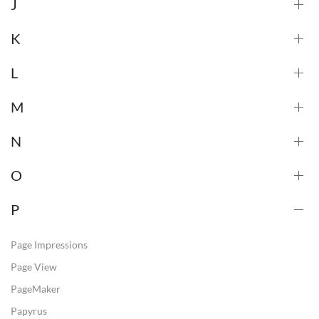
J
K
L
M
N
O
P
Page Impressions
Page View
PageMaker
Papyrus