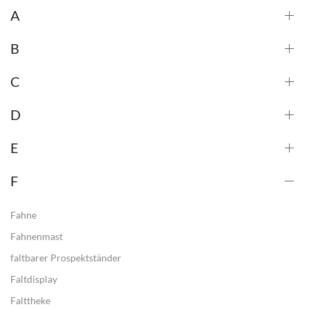
A
B
C
D
E
F
Fahne
Fahnenmast
faltbarer Prospektständer
Faltdisplay
Falttheke